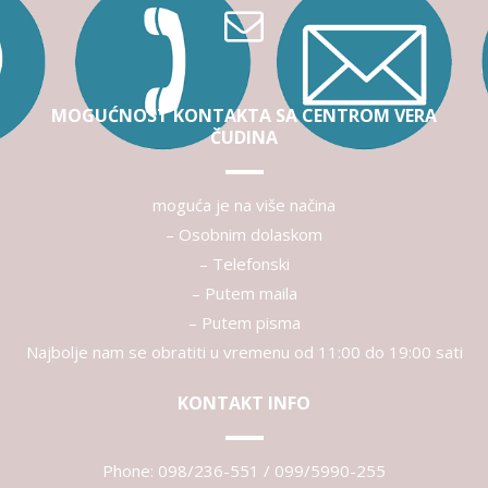
MOGUĆNOST KONTAKTA SA CENTROM VERA
ČUDINA
moguća je na više načina
– Osobnim dolaskom
– Telefonski
– Putem maila
– Putem pisma
Najbolje nam se obratiti u vremenu od 11:00 do 19:00 sati
KONTAKT INFO
Phone:
098/236-551 / 099/5990-255